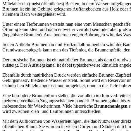
Mittelalter ein (meist öffentliches) Becken, in dem Wasser aufgefange
Brunnen ist ein im Gebirge gelegenes Auffangbecken aus Holz oder St
zu einem Bach weitergeleitet wird.
Unter einem Tiefbrunnen versteht man eine vom Menschen geschaffene
Öffnung kann klein und dann entweder verrohrt sein oder aber groß u
(begehbare Brunnen). Aus modernen engen Bohrungen wird das Wasser
In den Artikeln Brunnenbau und Horizontalbrunnenbau wird der Bau
Grundwasserspiegels kann man das Tiefenlot, die Brunnenpfeife, den 
Der artesische Brunnen ist ein natürlicher Brunnen, als dem Grund
aufsteigt. Der Aufstiegskanal ist dabei typischerweise künstlich angel
Ebenfalls durch natürlichen Druck werden einfache Brunnen-Zapfstel
Gebirgsmassiv fließende Wasser entsteht. Somit wird ein Reservoir unt
technischen Mitteln abgefasst und umgeleitet, ohne in die Tiefe bohr
Eine besondere Brunnenform stellen die vor allem im Iran verbreitete
mehreren vertikalen Zugangsschächten handelt. Brunnen galten bis z
insbesondere für Wäscherinnen. Viele historische
Brunnenanlagen
s
wird zwischen Zieh- und Laufbrunnen unterschieden.
Mit dem Aufkommen von Wasserleitungen, die das Nutzwasser direkt
öffentlichen Raum. Sie wurden in vielen Dörfern und Städten durch m