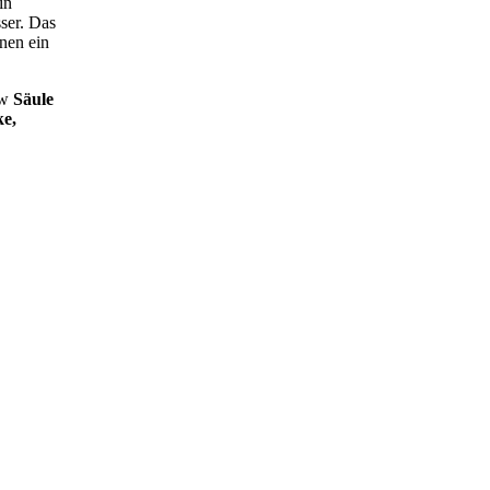
in
ser. Das
nen ein
zw
Säule
ke,