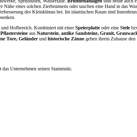
auwerke, Spritzdüsen, Wasserfälle.
Brunnenanlagen
sind heute auch e
r Nähe eines solchen Zierbrunnens oder tauchen eine Hand in das Was
erbesserung des Kleinklimas bei. Im islamischen Raum sind Innenbrun
bsenken.
n und Hofbereich. Kombiniert mit einer
Speierplatte
oder eine
Stele
b
.
Pflastersteine
aus
Naturstein
,
antike Sandsteine, Granit, Grauwac
rne Tore, Geländer
und
historische Zäune
geben ihrem Zuhause den
hat das Unternehmen seinen Stammsitz.