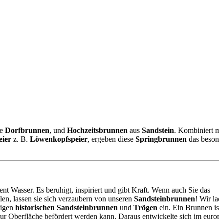
ie
Dorfbrunnen
, und
Hochzeitsbrunnen
aus
Sandstein
. Kombiniert m
eier
z. B.
Löwenkopfspeier
, ergeben diese
Springbrunnen
das beson
t Wasser. Es beruhigt, inspiriert und gibt Kraft. Wenn auch Sie das
len, lassen sie sich verzaubern von unseren
Sandsteinbrunnen
! Wir l
tigen
historischen Sandsteinbrunnen
und
Trögen
ein. Ein Brunnen is
ur Oberfläche befördert werden kann. Daraus entwickelte sich im euro