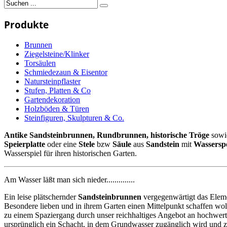
Produkte
Brunnen
Ziegelsteine/Klinker
Torsäulen
Schmiedezaun & Eisentor
Natursteinpflaster
Stufen, Platten & Co
Gartendekoration
Holzböden & Türen
Steinfiguren, Skulpturen & Co.
Antike Sandsteinbrunnen, Rundbrunnen,
historische
Tröge
sow
Speierplatte
oder eine
Stele
bzw
Säule
aus
Sandstein
mit
Wassersp
Wasserspiel für ihren historischen Garten.
Am Wasser läßt man sich nieder..............
Ein leise plätschernder
Sandsteinbrunnen
vergegenwärtigt das Elemen
Besondere lieben und in ihrem Garten einen Mittelpunkt schaffen wol
zu einem Spaziergang durch unser reichhaltiges Angebot an hochwer
ursprünglich ein Schacht, in dem Grundwasser zugänglich wird und z