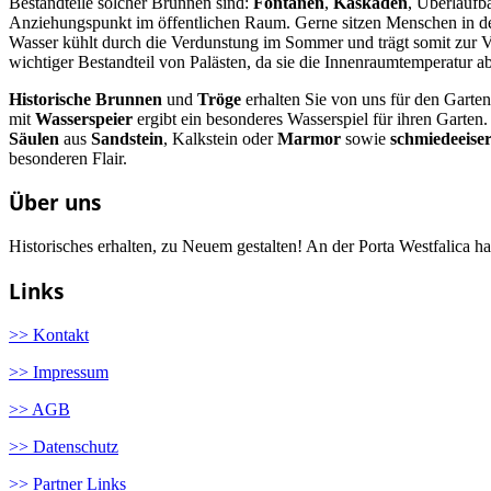
Bestandteile solcher Brunnen sind:
Fontänen
,
Kaskaden
, Überlaufb
Anziehungspunkt im öffentlichen Raum. Gerne sitzen Menschen in de
Wasser kühlt durch die Verdunstung im Sommer und trägt somit zur V
wichtiger Bestandteil von Palästen, da sie die Innenraumtemperatur a
Historische Brunnen
und
Tröge
erhalten Sie von uns für den Garte
mit
Wasserspeier
ergibt ein besonderes Wasserspiel für ihren Garten
Säulen
aus
Sandstein
, Kalkstein oder
Marmor
sowie
schmiedeeise
besonderen Flair.
Über uns
Historisches erhalten, zu Neuem gestalten! An der Porta Westfalica 
Links
>> Kontakt
>> Impressum
>> AGB
>> Datenschutz
>> Partner Links