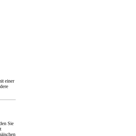
it einer
dere
aden Sie
t
päischen