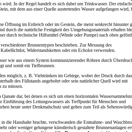
n wird. In der Regel handelt es sich dabei um Trinkwasser. Der einfach
ein, mit dem aus einer Quelle austretendes Wasser aufgefangen wird, 
 Öffnung im Erdreich oder im Gestein, die meist senkrecht hinunter g
nd durch die natürliche Festigkeit des Umgebungsmaterials erhalten bl
 durch technische Hilfsmittel (Winde oder Pumpe) nach oben geförde
 verschiedener Brunnentypen beschrieben. Zur Messung des
Kabellichtlot, Widerstandsketten oder ein Echolot verwenden.
wasser wie aus einem System kommunizierender Röhren durch Überdruc
egt und somit ein Tiefbrunnen.
len möglich, z. B. Viehtränken im Gebirge, wobei der Druck durch da
erhalb des Füllstands angebohrt oder sein natürlicher Quell wird mit
en zu müssen.
n Qanate dar, bei denen es sich um einen horizontalen Wassersammelsto
ur Einführung des Leitungswassers als Treffpunkt für Menschen und
tehen heute unter Denkmalschutz und gelten zum Teil als Sehenswürdig
 in die Haushalte brachte, verschwanden die Entnahme- und Waschbr
ehr oder weniger gelungene künstlerisch gestaltete Brunnenanlagen ers