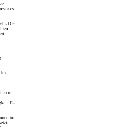
ste
bevor es
eht. Die
eiben
rt.
k
s im
llen mit
keit. Es
unnen im
etzt.