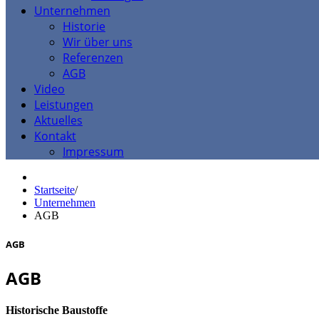
Unternehmen
Historie
Wir über uns
Referenzen
AGB
Video
Leistungen
Aktuelles
Kontakt
Impressum
Startseite
/
Unternehmen
AGB
AGB
AGB
Historische Baustoffe