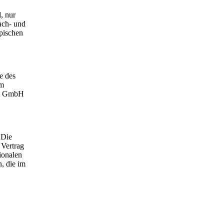
, nur
Sach- und
ypischen
e des
om
ent GmbH
 Die
 Vertrag
ionalen
n, die im