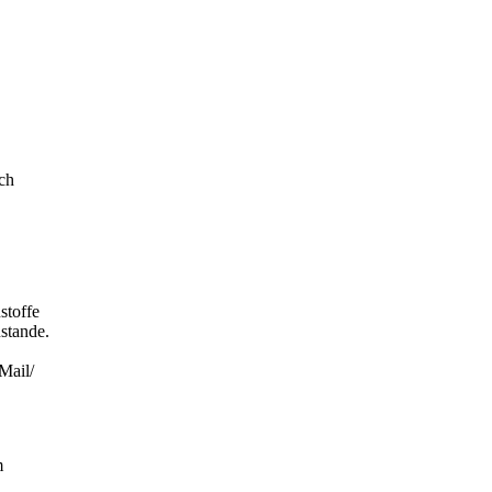
ch
stoffe
stande.
Mail/
m