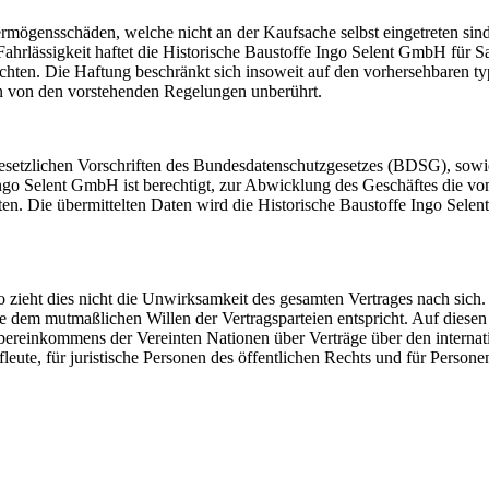
rmögensschäden, welche nicht an der Kaufsache selbst eingetreten sind
 Fahrlässigkeit haftet die Historische Baustoffe Ingo Selent GmbH für 
chten. Die Haftung beschränkt sich insoweit auf den vorhersehbaren t
en von den vorstehenden Regelungen unberührt.
etzlichen Vorschriften des Bundesdatenschutzgesetzes (BDSG), sowi
go Selent GmbH ist berechtigt, zur Abwicklung des Geschäftes die v
ten. Die übermittelten Daten wird die Historische Baustoffe Ingo Sel
zieht dies nicht die Unwirksamkeit des gesamten Vertrages nach sich.
 dem mutmaßlichen Willen der Vertragsparteien entspricht. Auf diesen
bereinkommens der Vereinten Nationen über Verträge über den internat
leute, für juristische Personen des öffentlichen Rechts und für Persone