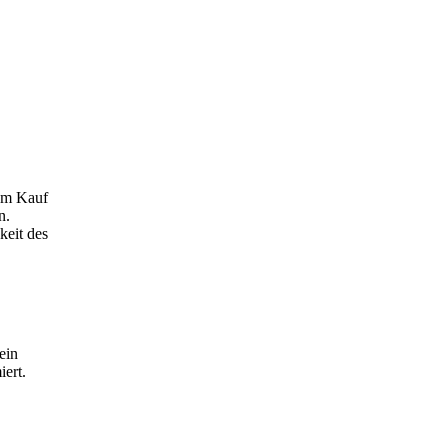
dem Kauf
n.
keit des
ein
iert.