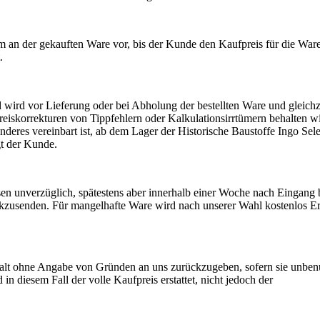
m an der gekauften Ware vor, bis der Kunde den Kaufpreis für die War
.
d wird vor Lieferung oder bei Abholung der bestellten Ware und gleichz
eiskorrekturen von Tippfehlern oder Kalkulationsirrtümern behalten w
 anderes vereinbart ist, ab dem Lager der Historische Baustoffe Ingo Sel
t der Kunde.
en unverzüglich, spätestens aber innerhalb einer Woche nach Eingang
kzusenden. Für mangelhafte Ware wird nach unserer Wahl kostenlos Er
alt ohne Angabe von Gründen an uns zurückzugeben, sofern sie unbenu
 diesem Fall der volle Kaufpreis erstattet, nicht jedoch der