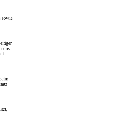
e sowie
eitiger
ir uns
ent
 beim
satz
tzt,