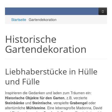
Startseite
Gartendekoration
Startseite
Historische
Produkte
Gartendekoration
Unternehmen
Brunnen
Video
Ziegelsteine/Klinker
Historie
Leistungen
Torsäulen
Wir über uns
Ziegel/Mauersteine
Liebhaberstücke in Hülle
Aktuelles
Schmiedezaun & Eisentor
Referenzen
Klinker
Sandsteinsäulen
und Fülle
Kontakt
Natursteinpflaster
AGB
Dachbaustoffe
Pfosten & Mauerabdeckungen
Zäune und Tore
Inspirieren die Gedanken und laden zum Träumen ein:
Stufen, Platten & Co
Impressum
Baluster
Gußsäulen
Historische Objekte für den Garten
, z.B, verzierte
Steinbänke
und
Steintische
, verspielte
Grabengel
oder
Historische Gartendekoration
Eisentreppen
Stufen & Platten
altertümliche
Mühlsteine
. Eine lebensgroße Madonna, David