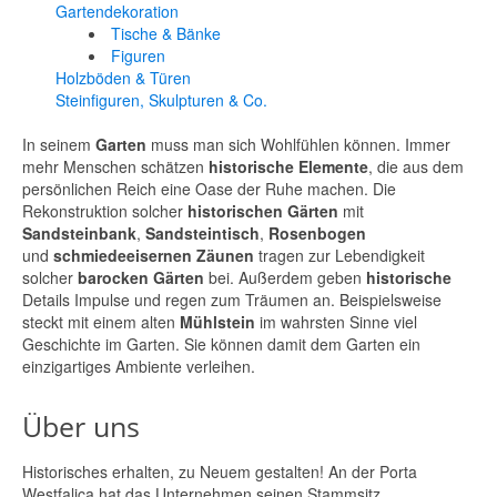
Gartendekoration
Tische & Bänke
Figuren
Holzböden & Türen
Steinfiguren, Skulpturen & Co.
In seinem
Garten
muss man sich Wohlfühlen können. Immer
mehr Menschen schätzen
historische
Elemente
, die aus dem
persönlichen Reich eine Oase der Ruhe machen. Die
Rekonstruktion solcher
historischen Gärten
mit
Sandsteinbank
,
Sandsteintisch
,
Rosenbogen
und
schmiedeeisernen Zäunen
tragen zur Lebendigkeit
solcher
barocken Gärten
bei. Außerdem geben
historische
Details Impulse und regen zum Träumen an. Beispielsweise
steckt mit einem alten
Mühlstein
im wahrsten Sinne viel
Geschichte im Garten. Sie können damit dem Garten ein
einzigartiges Ambiente verleihen.
Über uns
Historisches erhalten, zu Neuem gestalten! An der Porta
Westfalica hat das Unternehmen seinen Stammsitz.