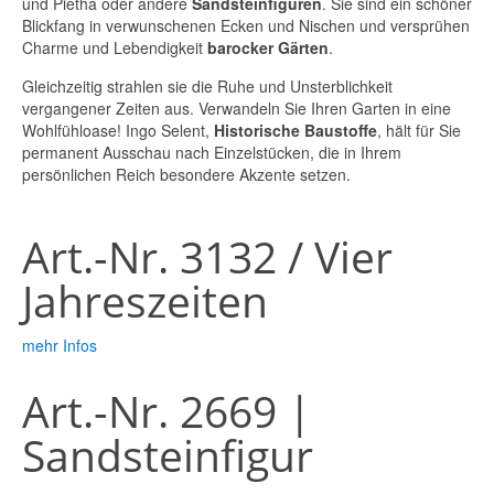
und Pietha oder andere
Sandsteinfiguren
. Sie sind ein schöner
Holzböden & Türen
Verschiedenes
Türbögen
Tische & Bänke
Blickfang in verwunschenen Ecken und Nischen und versprühen
Charme und Lebendigkeit
barocker Gärten
.
Steinfiguren, Skulpturen & Co.
Mühlsteine
Figuren
Türen & Fenster
Gleichzeitig strahlen sie die Ruhe und Unsterblichkeit
vergangener Zeiten aus. Verwandeln Sie Ihren Garten in eine
Quader
Dielen
Figuren
Wohlfühloase! Ingo Selent,
Historische Baustoffe
, hält für Sie
permanent Ausschau nach Einzelstücken, die in Ihrem
Bretter & Bohlen
Kamine
persönlichen Reich besondere Akzente setzen.
Fachwerk & Gebälk
Sonstiges
Art.-Nr. 3132 / Vier
Sonstiges
Jahreszeiten
mehr Infos
Art.-Nr. 2669 |
Sandsteinfigur