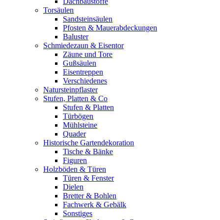
Dachbaustoffe
Torsäulen
Sandsteinsäulen
Pfosten & Mauerabdeckungen
Baluster
Schmiedezaun & Eisentor
Zäune und Tore
Gußsäulen
Eisentreppen
Verschiedenes
Natursteinpflaster
Stufen, Platten & Co
Stufen & Platten
Türbögen
Mühlsteine
Quader
Historische Gartendekoration
Tische & Bänke
Figuren
Holzböden & Türen
Türen & Fenster
Dielen
Bretter & Bohlen
Fachwerk & Gebälk
Sonstiges