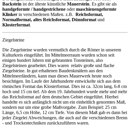
Backstein
ist der älteste künstliche
Mauerstein
. Es gibt sie als
handgeformte / handgestrichene
oder
maschienengeformte
Klinker
in verschiedenen Maßen. z.B.
Reichsformat,
Normalformat, altes Reichsformat, Dünnformat
und
Klosterformat
.
Ziegelsteine
Die Ziegelsteine wurden vermutlich durch die Römer in unserem
Kulturkreis eingeführt. Im Mittelmeerraum wurden schon seit
einigen hundert Jahren mit gebrannten Tonsteinen, also
Ziegelsteinen gearbeitet. Dies waren relativ große und flache
Ziegelsteine. In gut erhaltenen Baudenkmälern aus den
Mittelmeerländern, kann man dieses Mauerwerk heute noch
besichtigen. Im Laufe der Jahrhunderte entwickelte sich aus dem
römischen Format das Klosterformat. Dies ist ca. 32cm lang, 6-8 cm
hoch und 15 cm tief. Ab dem 19. Jahrhundert wurde mehr und mehr
das Reichsformat auf dem deutschen Gebiet eingeführt. Hierbei
handelte es sich anfänglich nicht um ein einheitlich genormtes Maß,
sondern nur um eine grobe Maßvorgabe. Zum Beispiel: 25 cm
Länge, 6,5 cm Höhe, 12 cm Tiefe. Von diesem Maß gab es dann bei
jeder Ziegelei Abweichungen, die auch auf die verschiedenen Brenn
- und Trockentechniken zurückzuführen waren.