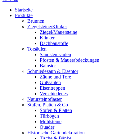
Startseite
Produkte
Brunnen
Ziegelsteine/Klinker
Ziegel/Mauersteine
Klinker
Dachbaustoffe
Torsäulen
Sandsteinsäulen
Pfosten & Mauerabdeckungen
Baluster
Schmiedezaun & Eisentor
Zäune und Tore
Gußsäulen
Eisentreppen
Verschiedenes
Natursteinpflaster
Stufen, Platten & Co
Stufen & Platten
Türbögen
Mühlsteine
Quader
Historische Gartendekoration
Tische & Bänke