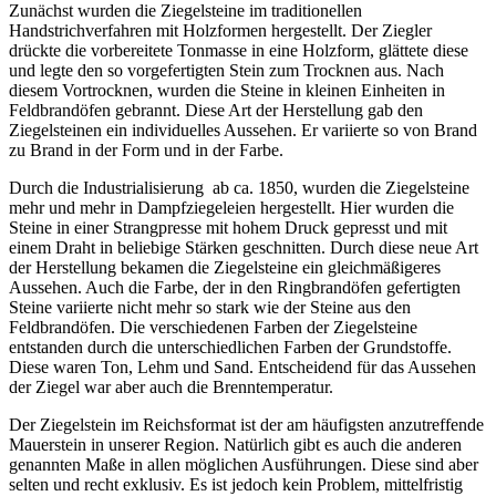
Zunächst wurden die Ziegelsteine im traditionellen
Handstrichverfahren mit Holzformen hergestellt. Der Ziegler
drückte die vorbereitete Tonmasse in eine Holzform, glättete diese
und legte den so vorgefertigten Stein zum Trocknen aus. Nach
diesem Vortrocknen, wurden die Steine in kleinen Einheiten in
Feldbrandöfen gebrannt. Diese Art der Herstellung gab den
Ziegelsteinen ein individuelles Aussehen. Er variierte so von Brand
zu Brand in der Form und in der Farbe.
Durch die Industrialisierung ab ca. 1850, wurden die Ziegelsteine
mehr und mehr in Dampfziegeleien hergestellt. Hier wurden die
Steine in einer Strangpresse mit hohem Druck gepresst und mit
einem Draht in beliebige Stärken geschnitten. Durch diese neue Art
der Herstellung bekamen die Ziegelsteine ein gleichmäßigeres
Aussehen. Auch die Farbe, der in den Ringbrandöfen gefertigten
Steine variierte nicht mehr so stark wie der Steine aus den
Feldbrandöfen. Die verschiedenen Farben der Ziegelsteine
entstanden durch die unterschiedlichen Farben der Grundstoffe.
Diese waren Ton, Lehm und Sand. Entscheidend für das Aussehen
der Ziegel war aber auch die Brenntemperatur.
Der Ziegelstein im Reichsformat ist der am häufigsten anzutreffende
Mauerstein in unserer Region. Natürlich gibt es auch die anderen
genannten Maße in allen möglichen Ausführungen. Diese sind aber
selten und recht exklusiv. Es ist jedoch kein Problem, mittelfristig